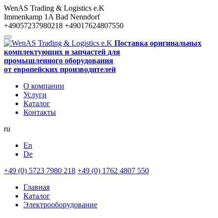
WenAS Trading & Logistics e.K
Immenkamp 1A
Bad Nenndorf
+49057237980218
+49017624807550
Поставка оригинальных
комплектующих и запчастей для
промышленного оборудования
от европейских производителей
О компании
Услуги
Каталог
Контакты
ru
En
De
+49 (0) 5723 7980 218
+49 (0) 1762 4807 550
Главная
Каталог
Электрооборудование