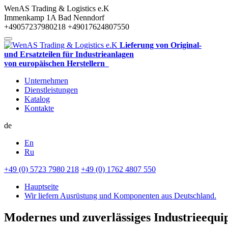
WenAS Trading & Logistics e.K
Immenkamp 1A
Bad Nenndorf
+49057237980218
+49017624807550
Lieferung von Original-
und Ersatzteilen für Industrieanlagen
von europäischen Herstellern
Unternehmen
Dienstleistungen
Katalog
Kontakte
de
En
Ru
+49 (0) 5723 7980 218
+49 (0) 1762 4807 550
Hauptseite
Wir liefern Ausrüstung und Komponenten aus Deutschland.
Modernes und zuverlässiges Industrieequ